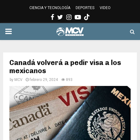
CIENCIA Y TECNOLOGÍA
DEPORTES
VIDEO
Facebook
Twitter
Instagram
Youtube
PRIMARY
MENU
Canadá volverá a pedir visa a los
mexicanos
by
MCV
febrero 29, 2024
893