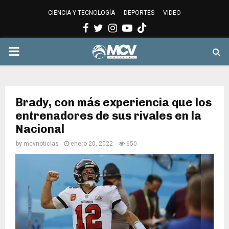
CIENCIA Y TECNOLOGÍA
DEPORTES
VIDEO
Facebook
Twitter
Instagram
Youtube
PRIMARY
MENU
Brady, con más experiencia que los
entrenadores de sus rivales en la
Nacional
by
mcvnoticias
enero 20, 2022
650