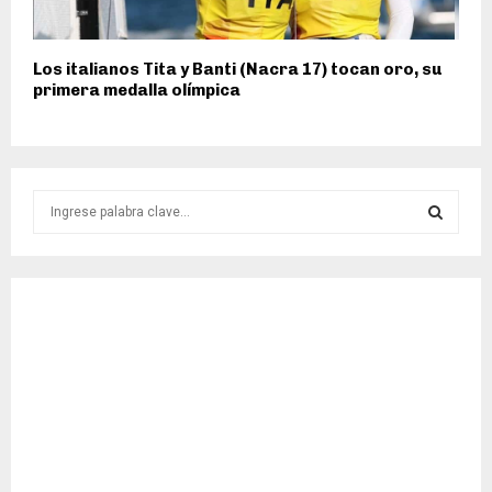
Los italianos Tita y Banti (Nacra 17) tocan oro, su
primera medalla olímpica
S
e
a
S
r
c
E
h
f
A
o
r
R
:
C
H