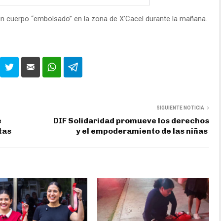
un cuerpo “embolsado” en la zona de X’Cacel durante la mañana.
SIGUIENTE NOTICIA
e
DIF Solidaridad promueve los derechos
tas
y el empoderamiento de las niñas