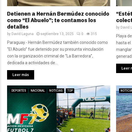
Detienen a Hernán Bermúdez conocido
“Esté
como “El Abuelo”; te contamos los
colect
detalles
by
David 
by
David Laguna
septiembre 13, 2025
0
315
Playa de
Paraguay.- Hernán Bermúdez también conocido como
hasta el
“El Abuelo” fue detenido por su presunta vinculación
manglar”
con la organización criminal de “La Barredora”,
generada
dedicada a actividades de...
Leer 
Leer más
DEPORTES
NACIONAL
NOTICIAS
TOP
NOTICI