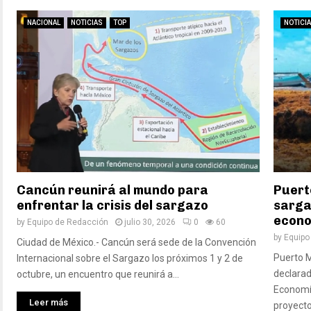
NACIONAL
NOTICIAS
TOP
NOTICI
Cancún reunirá al mundo para
Puert
enfrentar la crisis del sargazo
sarga
econo
by
Equipo de Redacción
julio 30, 2026
0
60
by
Equipo
Ciudad de México.- Cancún será sede de la Convención
Puerto M
Internacional sobre el Sargazo los próximos 1 y 2 de
declarad
octubre, un encuentro que reunirá a...
Economía
Leer más
proyecto