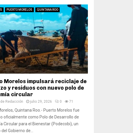
AS
PUERTO MORELOS
QUINTANA ROO
o Morelos impulsará reciclaje de
zo y residuos con nuevo polo de
mía circular
 de Redacción
julio 29, 2026
0
71
orelos, Quintana Roo.- Puerto Morelos fue
o oficialmente como Polo de Desarrollo de
 Circular para el Bienestar (Podecobi), un
 del Gobierno de...