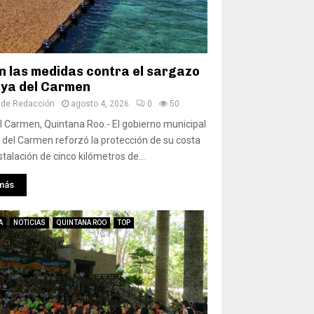
n las medidas contra el sargazo
aya del Carmen
 de Redacción
agosto 4, 2026
0
50
l Carmen, Quintana Roo.- El gobierno municipal
 del Carmen reforzó la protección de su costa
stalación de cinco kilómetros de...
más
A
NOTICIAS
QUINTANA ROO
TOP