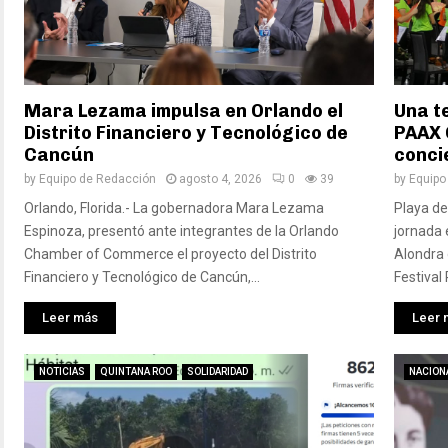
Mara Lezama impulsa en Orlando el
Una t
Distrito Financiero y Tecnológico de
PAAX 
Cancún
conci
by
Equipo de Redacción
agosto 4, 2026
0
39
by
Equipo
Orlando, Florida.- La gobernadora Mara Lezama
Playa de
Espinoza, presentó ante integrantes de la Orlando
jornada 
Chamber of Commerce el proyecto del Distrito
Alondra 
Financiero y Tecnológico de Cancún,...
Festival
Leer más
Leer 
NOTICIAS
QUINTANA ROO
SOLIDARIDAD
NACION