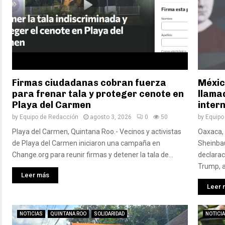
Firmas ciudadanas cobran fuerza
Méxic
para frenar tala y proteger cenote en
llama
Playa del Carmen
inter
by
Equipo de Redacción
agosto 3, 2026
0
50
by
Equipo
Playa del Carmen, Quintana Roo.- Vecinos y activistas
Oaxaca, 
de Playa del Carmen iniciaron una campaña en
Sheinbau
Change.org para reunir firmas y detener la tala de...
declarac
Trump, a
Leer más
Leer 
NOTICIAS
QUINTANA ROO
SOLIDARIDAD
NOTICI