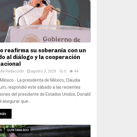
o reafirma su soberanía con un
do al diálogo y la cooperación
nacional
 de Redacción
agosto 3, 2026
0
44
México.- La presidenta de México, Claudia
m, respondió este sábado a las recientes
iones del presidente de Estados Unidos, Donald
l asegurar que...
más
AS
QUINTANA ROO