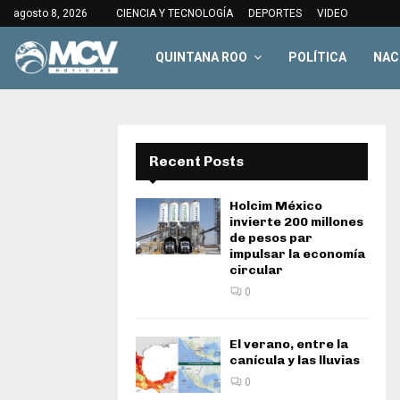
agosto 8, 2026
CIENCIA Y TECNOLOGÍA
DEPORTES
VIDEO
QUINTANA ROO
POLÍTICA
NAC
Recent Posts
Holcim México
invierte 200 millones
de pesos par
impulsar la economía
circular
0
El verano, entre la
canícula y las lluvias
0