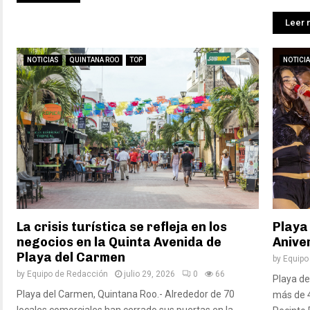
Leer 
NOTICIAS
QUINTANA ROO
TOP
NOTICI
La crisis turística se refleja en los
Playa
negocios en la Quinta Avenida de
Aniver
Playa del Carmen
by
Equipo
by
Equipo de Redacción
julio 29, 2026
0
66
Playa de
Playa del Carmen, Quintana Roo.- Alrededor de 70
más de 4