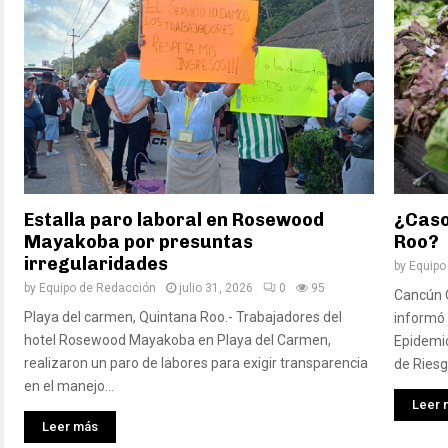
Estalla paro laboral en Rosewood
¿Caso
Mayakoba por presuntas
Roo?
irregularidades
by
Equipo
by
Equipo de Redacción
julio 31, 2026
0
95
Cancún 
Playa del carmen, Quintana Roo.- Trabajadores del
informó 
hotel Rosewood Mayakoba en Playa del Carmen,
Epidemio
realizaron un paro de labores para exigir transparencia
de Riesgo
en el manejo...
Leer 
Leer más