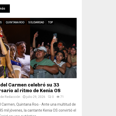
más
AS
QUINTANA ROO
SOLIDARIDAD
TOP
 del Carmen celebró su 33
sario al ritmo de Kenia OS
 de Redacción
julio 29, 2026
0
71
l Carmen, Quintana Roo.- Ante una multitud de
5 mil jóvenes, la cantante Kenia OS convirtió el