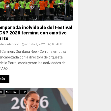
emporada inolvidable del Festival
GNP 2026 termina con emotivo
erto
 de Redacción
agosto 3, 2026
0
80
l Carmen, Quintana Roo.- Con una emotiva
encabezada por la directora de orquesta
de la Parra, concluyeron las actividades del
 PAAX...
más
AL
NOTICIAS
TOP