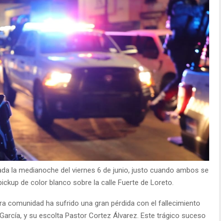
ada la medianoche del viernes 6 de junio, justo cuando ambos se
ckup de color blanco sobre la calle Fuerte de Loreto.
 comunidad ha sufrido una gran pérdida con el fallecimiento
 García, y su escolta Pastor Cortez Álvarez. Este trágico suceso