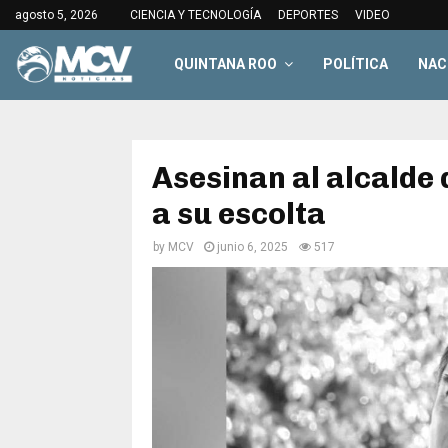
agosto 5, 2026
CIENCIA Y TECNOLOGÍA
DEPORTES
VIDEO
QUINTANA ROO
POLÍTICA
NAC
Asesinan al alcalde
a su escolta
by
MCV
junio 6, 2025
517