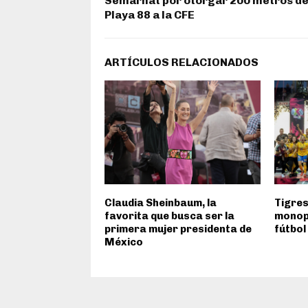
Semarnat por otorgar 200 metros de
Playa 88 a la CFE
ARTÍCULOS RELACIONADOS
Claudia Sheinbaum, la
Tigre
favorita que busca ser la
monopo
primera mujer presidenta de
fútbol
México