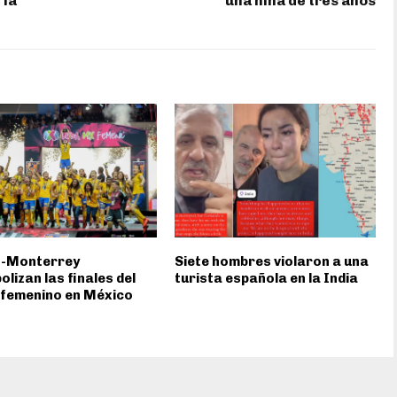
 la
una niña de tres años
s-Monterrey
Siete hombres violaron a una
lizan las finales del
turista española en la India
 femenino en México