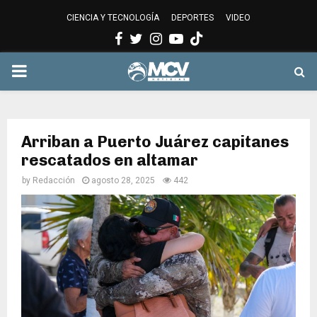
CIENCIA Y TECNOLOGÍA
DEPORTES
VIDEO
Facebook
Twitter
Instagram
Youtube
PRIMARY
MENU
Arriban a Puerto Juárez capitanes
rescatados en altamar
by
Redacción
agosto 28, 2025
442