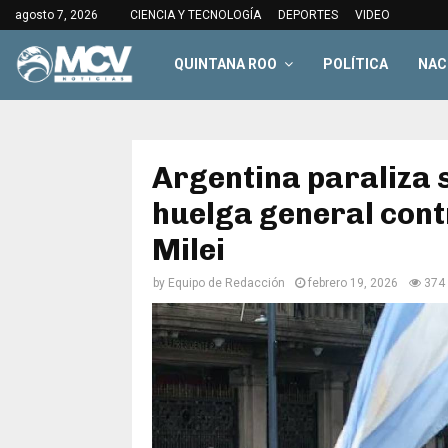
agosto 7, 2026
CIENCIA Y TECNOLOGÍA
DEPORTES
VIDEO
QUINTANA ROO
POLÍTICA
NAC
Argentina paraliza 
huelga general cont
Milei
by
Equipo de Redacción
febrero 19, 2026
374