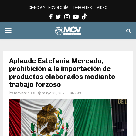
CIENCIA Y TECNOLOGÍA
DEPORTES
VIDEO
Facebook
Twitter
Instagram
Youtube
PRIMARY
MENU
Aplaude Estefanía Mercado,
prohibición a la importación de
productos elaborados mediante
trabajo forzoso
by
mcvnoticias
mayo 23, 2023
883