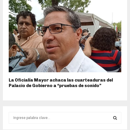
La Oficialía Mayor achaca las cuarteaduras del
Palacio de Gobierno a “pruebas de sonido”
S
e
a
S