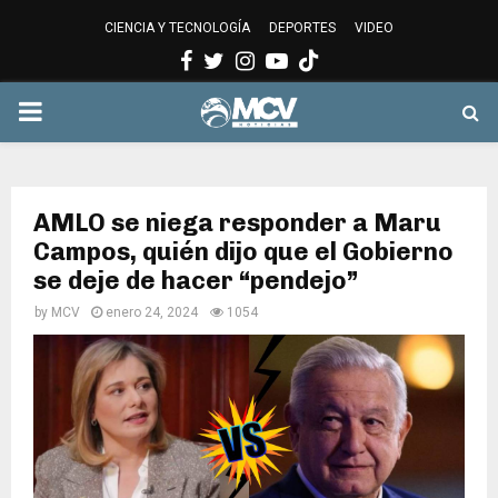
CIENCIA Y TECNOLOGÍA
DEPORTES
VIDEO
Facebook
Twitter
Instagram
Youtube
PRIMARY
MENU
AMLO se niega responder a Maru
Campos, quién dijo que el Gobierno
se deje de hacer “pendejo”
by
MCV
enero 24, 2024
1054