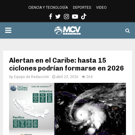
CIENCIA Y TECNOLOGÍA
DEPORTES
VIDEO
Facebook
Twitter
Instagram
Youtube
PRIMARY
MENU
Alertan en el Caribe: hasta 15
ciclones podrían formarse en 2026
by
Equipo de Redacción
abril 23, 2026
264