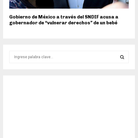
Gobierno de México a través del SNDIF acusa a
gobernador de “vulnerar derechos” de un bebé
S
e
a
S
r
c
E
h
f
A
o
r
R
:
C
H