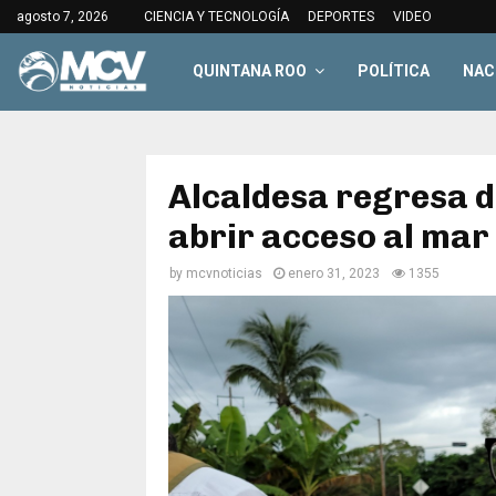
agosto 7, 2026
CIENCIA Y TECNOLOGÍA
DEPORTES
VIDEO
QUINTANA ROO
POLÍTICA
NAC
Alcaldesa regresa 
abrir acceso al mar 
by
mcvnoticias
enero 31, 2023
1355