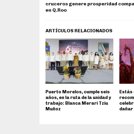
cruceros genere prosperidad compa
en Q.Roo
ARTÍCULOS RELACIONADOS
Puerto Morelos, cumple seis
Estás 
años, en la ruta de la unidad y
recom
trabajo: Blanca Merari Tziu
celebr
Muñoz
dañar 