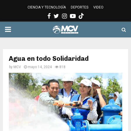
CIENCIA Y TECNOLOGÍA
DEPORTES
VIDEO
Facebook
Twitter
Instagram
Youtube
PRIMARY
MENU
Agua en todo Solidaridad
by
MCV
mayo 14, 2024
818