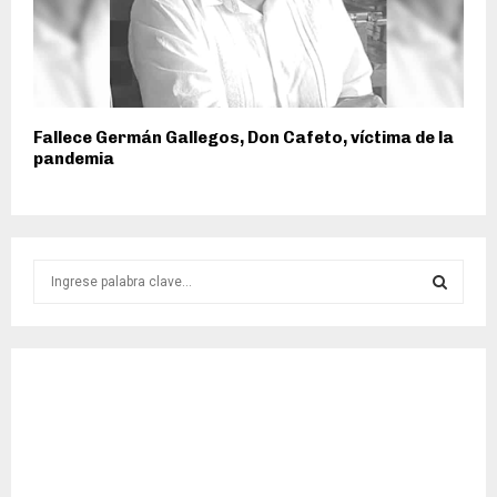
Fallece Germán Gallegos, Don Cafeto, víctima de la
pandemia
S
e
a
S
r
c
E
h
f
A
o
r
R
: