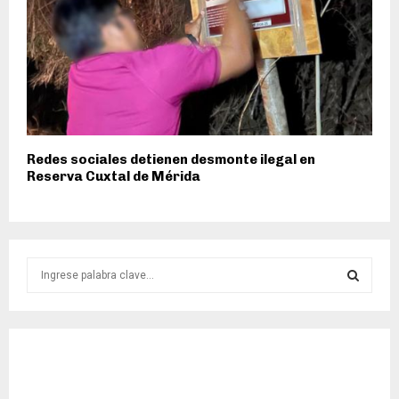
Redes sociales detienen desmonte ilegal en
Reserva Cuxtal de Mérida
S
e
a
S
r
c
E
h
f
A
o