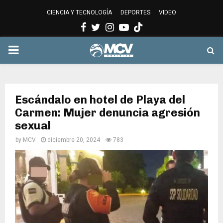
CIENCIA Y TECNOLOGÍA
DEPORTES
VIDEO
Facebook
Twitter
Instagram
Youtube
PRIMARY
MENU
Escándalo en hotel de Playa del
Carmen: Mujer denuncia agresión
sexual
by
MCV
diciembre 20, 2024
783