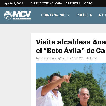
agosto 6, 2026
CIENCIA Y TECNOLOGÍA
DEPORTES
VIDEO
QUINTANA ROO
POLÍTICA
NAC
Visita alcaldesa Ana
el “Beto Ávila” de C
by
mcvnoticias
octubre 10, 2022
1527