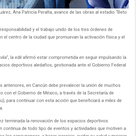
árez, Ana Patricia Peralta, avance de las obras al estadio “Beto
rresponsabilidad y el trabajo unido de los tres órdenes de
 el centro de la ciudad que promuevan la activación física y el
Ávila”, la edil afirmó estar comprometida en seguir impulsando la
acios deportivos aledaños, gestionada ante el Gobierno Federal
 anteriores, en Cancún debe prevalecer la unión de muchos
o con el Gobierno de México, a través de la Secretaría de
atu), para continuar con esta acción que beneficiará a miles de
a.
z terminada la renovación de los espacios deportivos
ión continua de todo tipo de eventos y actividades que motiven a
s los cancunenses, a hacer ejercicio, cuidar su salud y mejorar