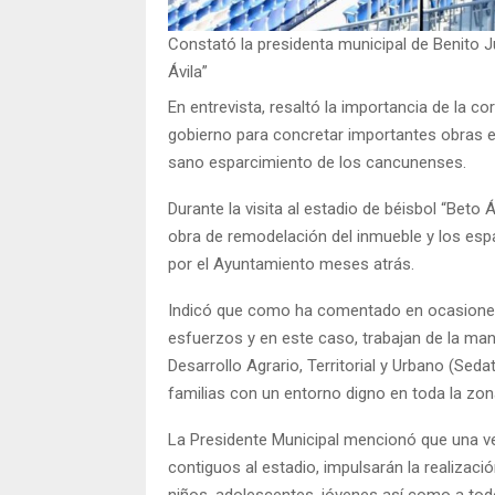
Constató la presidenta municipal de Benito Ju
Ávila”
En entrevista, resaltó la importancia de la co
gobierno para concretar importantes obras en
sano esparcimiento de los cancunenses.
Durante la visita al estadio de béisbol “Beto 
obra de remodelación del inmueble y los esp
por el Ayuntamiento meses atrás.
Indicó que como ha comentado en ocasiones
esfuerzos y en este caso, trabajan de la man
Desarrollo Agrario, Territorial y Urbano (Sed
familias con un entorno digno en toda la zon
La Presidente Municipal mencionó que una ve
contiguos al estadio, impulsarán la realizac
niños, adolescentes, jóvenes así como a todo