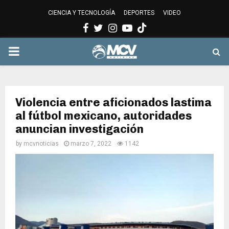
CIENCIA Y TECNOLOGÍA
DEPORTES
VIDEO
Facebook
Twitter
Instagram
Youtube
PRIMARY
MENU
Violencia entre aficionados lastima
al fútbol mexicano, autoridades
anuncian investigación
by
mcvnoticias
marzo 7, 2022
1142