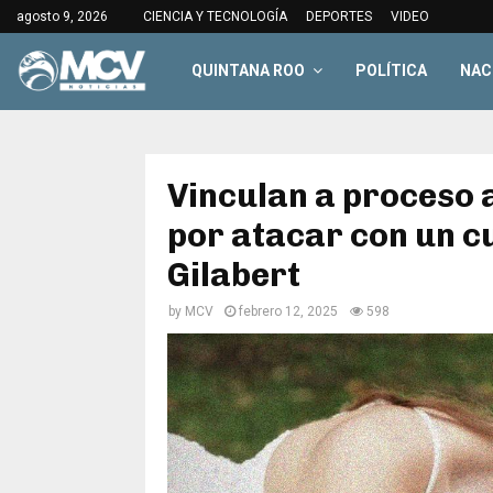
agosto 9, 2026
CIENCIA Y TECNOLOGÍA
DEPORTES
VIDEO
QUINTANA ROO
POLÍTICA
NAC
Vinculan a proceso a
por atacar con un cu
Gilabert
by
MCV
febrero 12, 2025
598