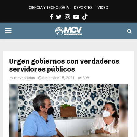
CIENCIA Y TECNOLOGÍA
DEPORTES
VIDEO
Facebook
Twitter
Instagram
Youtube
PRIMARY
MENU
Urgen gobiernos con verdaderos
servidores públicos
by
mcvnoticias
diciembre 15, 2021
899