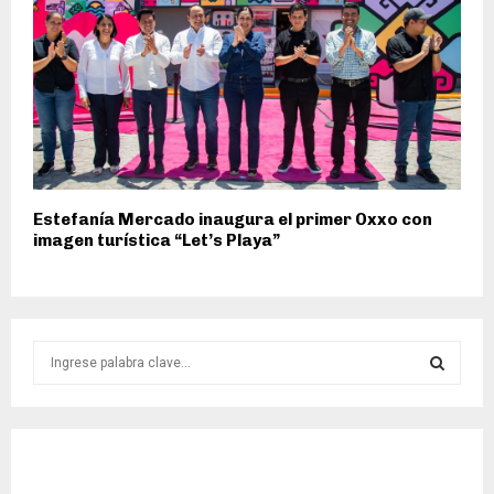
Estefanía Mercado inaugura el primer Oxxo con
imagen turística “Let’s Playa”
S
e
a
S
r
c
E
h
f