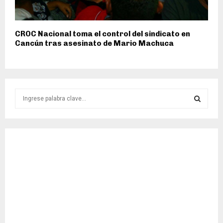
CROC Nacional toma el control del sindicato en
Cancún tras asesinato de Mario Machuca
S
e
a
S
r
c
E
h
f
A
o
r
R
:
C
H