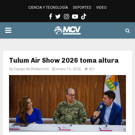
CIENCIA Y TECNOLOGÍA
DEPORTES
VIDEO
Facebook
Twitter
Instagram
Youtube
PRIMARY
MENU
Tulum Air Show 2026 toma altura
by
Equipo de Redacción
enero 16, 2026
421