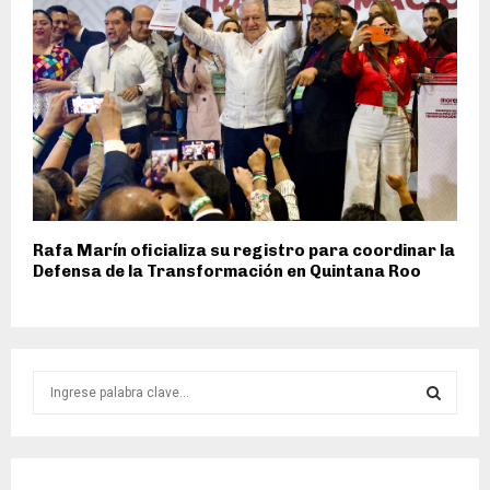
Rafa Marín oficializa su registro para coordinar la
Defensa de la Transformación en Quintana Roo
S
e
a
S
r
c
E