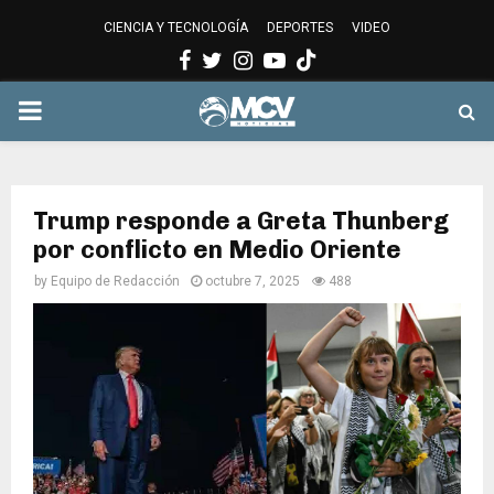
CIENCIA Y TECNOLOGÍA
DEPORTES
VIDEO
Facebook
Twitter
Instagram
Youtube
PRIMARY
MENU
Trump responde a Greta Thunberg
por conflicto en Medio Oriente
by
Equipo de Redacción
octubre 7, 2025
488