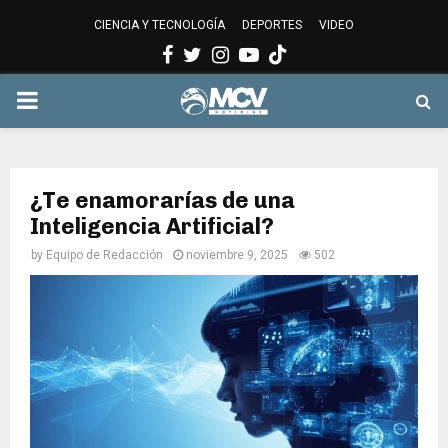
CIENCIA Y TECNOLOGÍA
DEPORTES
VIDEO
Facebook
Twitter
Instagram
Youtube
PRIMARY
MENU
¿Te enamorarías de una
Inteligencia Artificial?
by
Equipo de Redacción
noviembre 9, 2025
502