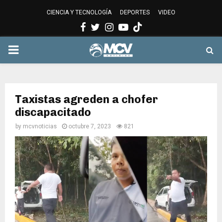
CIENCIA Y TECNOLOGÍA
DEPORTES
VIDEO
Facebook
Twitter
Instagram
Youtube
PRIMARY
MENU
Taxistas agreden a chofer
discapacitado
by
mcvnoticias
octubre 7, 2023
821