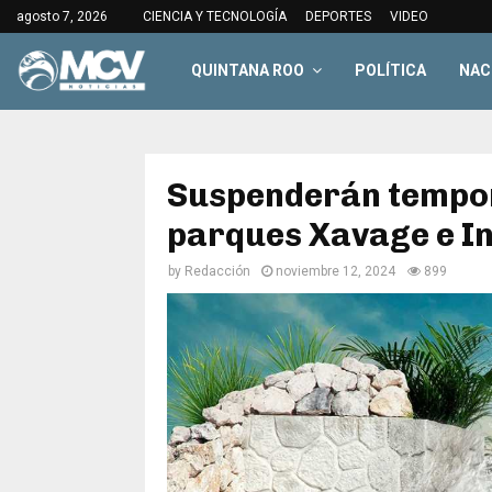
agosto 7, 2026
CIENCIA Y TECNOLOGÍA
DEPORTES
VIDEO
QUINTANA ROO
POLÍTICA
NAC
Suspenderán tempor
parques Xavage e I
by
Redacción
noviembre 12, 2024
899