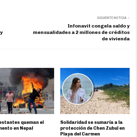
SIGUIENTE NOTICIA
Infonavit congela saldo y
 y
mensualidades a 2 millones de créditos
de vivienda
estantes queman el
Solidaridad se sumaría a la
mento en Nepal
protección de Chen Zubul en
Playa del Carmen