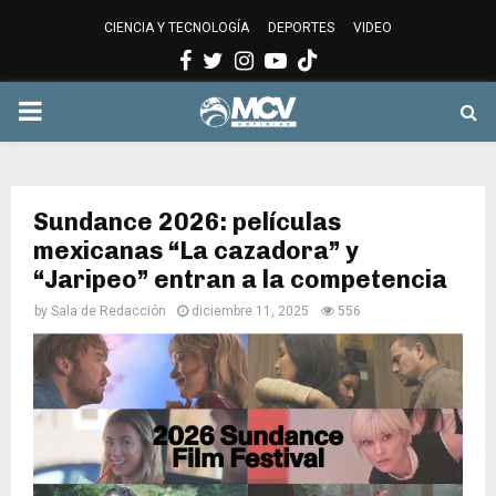
CIENCIA Y TECNOLOGÍA
DEPORTES
VIDEO
Facebook
Twitter
Instagram
Youtube
PRIMARY
MENU
Sundance 2026: películas
mexicanas “La cazadora” y
“Jaripeo” entran a la competencia
by
Sala de Redacción
diciembre 11, 2025
556