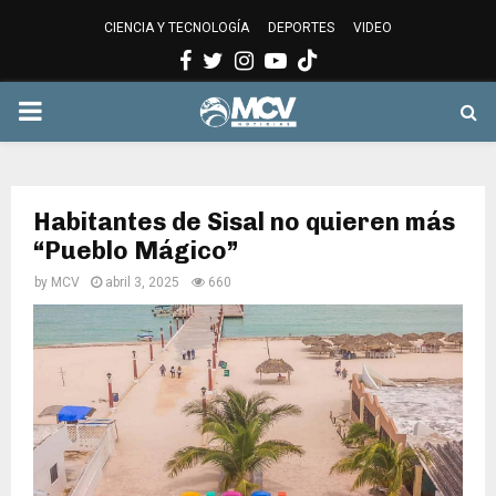
CIENCIA Y TECNOLOGÍA
DEPORTES
VIDEO
Facebook
Twitter
Instagram
Youtube
PRIMARY
MENU
Habitantes de Sisal no quieren más
“Pueblo Mágico”
by
MCV
abril 3, 2025
660