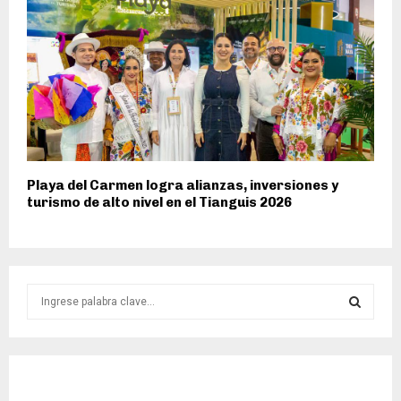
Playa del Carmen logra alianzas, inversiones y
turismo de alto nivel en el Tianguis 2026
S
e
a
S
r
c
E
h