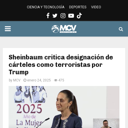
CIENCIA Y TECNOLOGÍA
DEPORTES
VIDEO
Facebook
Twitter
Instagram
Youtube
PRIMARY
MENU
Sheinbaum critica designación de
cárteles como terroristas por
Trump
by
MCV
enero 24, 2025
475