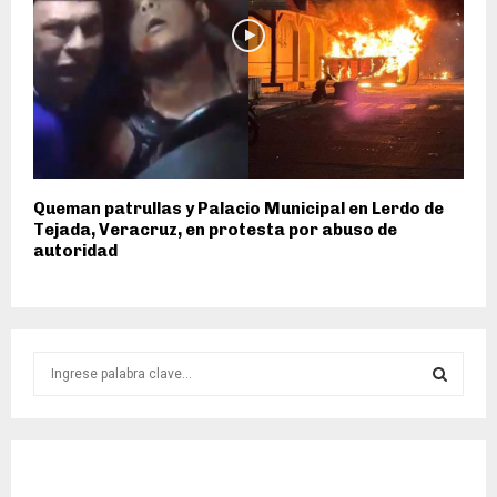
Queman patrullas y Palacio Municipal en Lerdo de
Tejada, Veracruz, en protesta por abuso de
autoridad
S
e
a
S
r
c
E
h