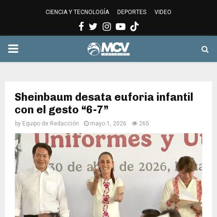
CIENCIA Y TECNOLOGÍA
DEPORTES
VIDEO
Facebook
Twitter
Instagram
Youtube
PRIMARY
MENU
Sheinbaum desata euforia infantil
con el gesto “6-7”
by
Equipo de Redacción
mayo 1, 2026
265