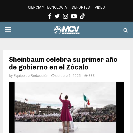
CIENCIA Y TECNOLOGÍA
DEPORTES
VIDEO
Facebook
Twitter
Instagram
Youtube
PRIMARY
MENU
Sheinbaum celebra su primer año
de gobierno en el Zócalo
by
Equipo de Redacción
octubre 6, 2025
383