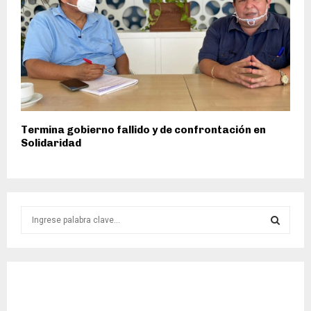
Termina gobierno fallido y de confrontación en
Solidaridad
S
e
a
S
r
c
E
h
f
A