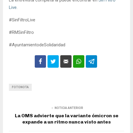
La entrevista completa la puede encontrar en
Sin Filtro
Live
.
#SinFiltroLive
#RMSinFiltro
#AyuntamientodeSolidaridad
FOTONOTA
NOTICIA ANTERIOR
La OMS advierte que la variante ómicron se
expande a un ritmo nunca visto antes