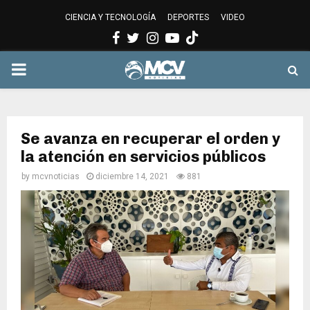
CIENCIA Y TECNOLOGÍA
DEPORTES
VIDEO
Facebook
Twitter
Instagram
Youtube
PRIMARY
MENU
Se avanza en recuperar el orden y
la atención en servicios públicos
by
mcvnoticias
diciembre 14, 2021
881