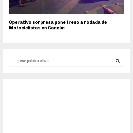
Operativo sorpresa pone freno a rodada de
Motociclistas en Cancún
S
e
a
S
r
c
E
h
f
A
o
r
R
:
C
H