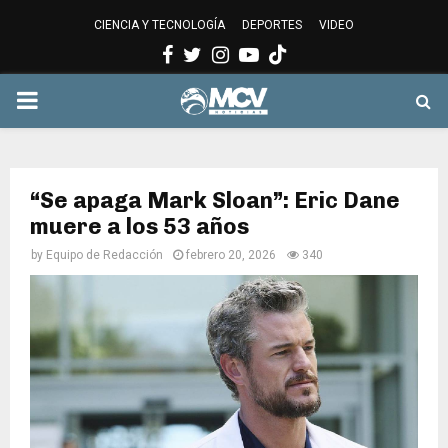
CIENCIA Y TECNOLOGÍA
DEPORTES
VIDEO
Facebook
Twitter
Instagram
Youtube
PRIMARY
MENU
“Se apaga Mark Sloan”: Eric Dane
muere a los 53 años
by
Equipo de Redacción
febrero 20, 2026
340