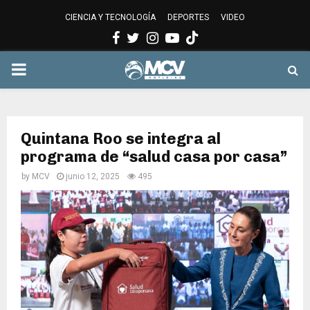
CIENCIA Y TECNOLOGÍA
DEPORTES
VIDEO
Facebook
Twitter
Instagram
Youtube
PRIMARY
MENU
Quintana Roo se integra al
programa de “salud casa por casa”
by
MCV
junio 12, 2025
495