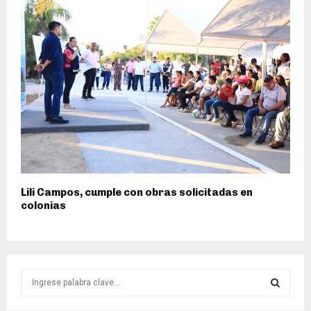
Lili Campos, cumple con obras solicitadas en
colonias
S
e
a
S