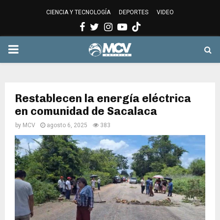
CIENCIA Y TECNOLOGÍA
DEPORTES
VIDEO
Facebook
Twitter
Instagram
Youtube
PRIMARY
MENU
Restablecen la energía eléctrica
en comunidad de Sacalaca
by
MCV
agosto 6, 2025
383