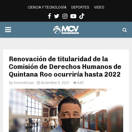
CIENCIA Y TECNOLOGÍA
DEPORTES
VIDEO
Facebook
Twitter
Instagram
Youtube
PRIMARY
MENU
Renovación de titularidad de la
Comisión de Derechos Humanos de
Quintana Roo ocurriría hasta 2022
by
mcvnoticias
diciembre 9, 2021
642