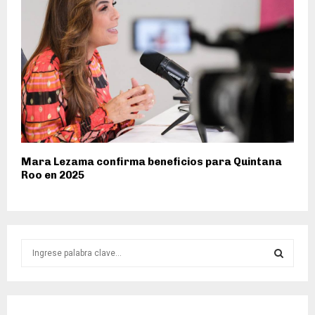
Mara Lezama confirma beneficios para Quintana
Roo en 2025
S
e
a
S
r
c
E