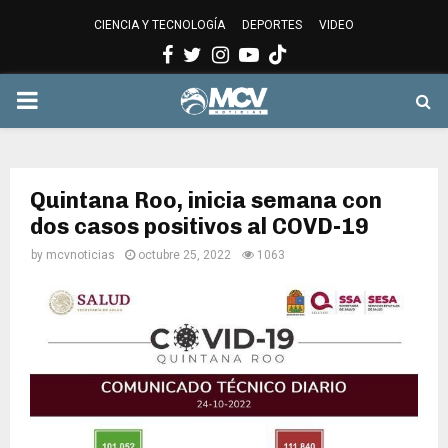
CIENCIA Y TECNOLOGÍA
DEPORTES
VIDEO
Facebook
Twitter
Instagram
Youtube
PRIMARY
MENU
Quintana Roo, inicia semana con
dos casos positivos al COVD-19
by
mcvnoticias
octubre 25, 2022
1063