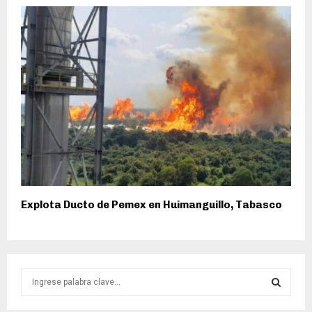
Explota Ducto de Pemex en Huimanguillo, Tabasco
S
e
a
S