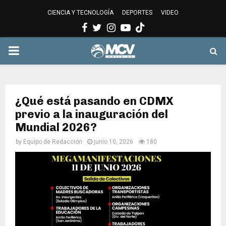
CIENCIA Y TECNOLOGÍA
DEPORTES
VIDEO
Facebook
Twitter
Instagram
Youtube
PRIMARY
MENU
¿Qué está pasando en CDMX
previo a la inauguración del
Mundial 2026?
by
Equipo de Redacción
junio 10, 2026
180