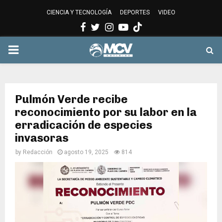
CIENCIA Y TECNOLOGÍA
DEPORTES
VIDEO
Facebook
Twitter
Instagram
Youtube
PRIMARY
MENU
Pulmón Verde recibe
reconocimiento por su labor en la
erradicación de especies
invasoras
by
Redacción
agosto 19, 2025
814