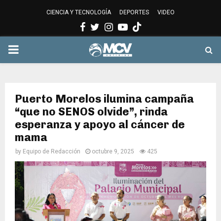
CIENCIA Y TECNOLOGÍA
DEPORTES
VIDEO
Facebook
Twitter
Instagram
Youtube
PRIMARY
MENU
Puerto Morelos ilumina campaña
“que no SENOS olvide”, rinda
esperanza y apoyo al cáncer de
mama
by
Equipo de Redacción
octubre 9, 2025
425