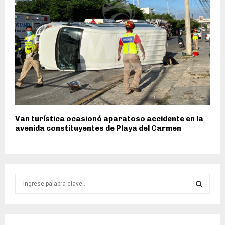
Van turística ocasionó aparatoso accidente en la
avenida constituyentes de Playa del Carmen
S
e
a
S
r
c
E