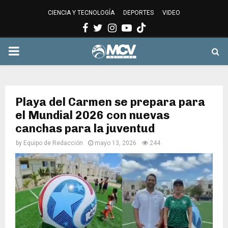
CIENCIA Y TECNOLOGÍA
DEPORTES
VIDEO
Facebook
Twitter
Instagram
Youtube
PRIMARY
MENU
Playa del Carmen se prepara para
el Mundial 2026 con nuevas
canchas para la juventud
by
Equipo de Redacción
mayo 13, 2026
244