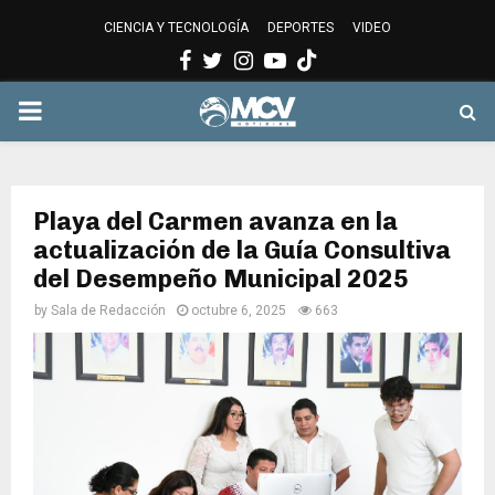
CIENCIA Y TECNOLOGÍA
DEPORTES
VIDEO
Facebook
Twitter
Instagram
Youtube
PRIMARY
MENU
Playa del Carmen avanza en la
actualización de la Guía Consultiva
del Desempeño Municipal 2025
by
Sala de Redacción
octubre 6, 2025
663