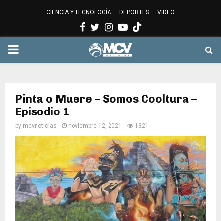
CIENCIA Y TECNOLOGÍA
DEPORTES
VIDEO
Facebook
Twitter
Instagram
Youtube
PRIMARY
MENU
Pinta o Muere – Somos Cooltura –
Episodio 1
by
mcvnoticias
noviembre 12, 2021
1321