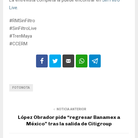
La entrevista completa la puede encontrar en
Sin Filtro
Live
.
#RMSinFiltro
#SinFiltroLive
#TrenMaya
#CCERM
FOTONOTA
NOTICIA ANTERIOR
López Obrador pide “regresar Banamex a
México” tras la salida de Citigroup