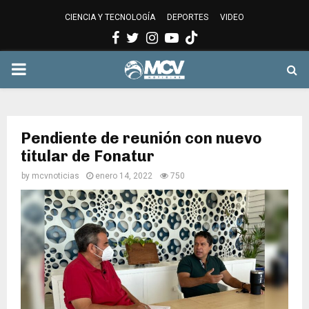
CIENCIA Y TECNOLOGÍA
DEPORTES
VIDEO
Facebook
Twitter
Instagram
Youtube
PRIMARY
MENU
Pendiente de reunión con nuevo
titular de Fonatur
by
mcvnoticias
enero 14, 2022
750