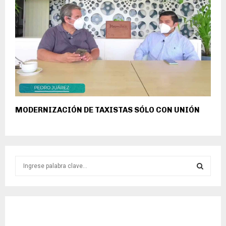
MODERNIZACIÓN DE TAXISTAS SÓLO CON UNIÓN
S
e
a
S
r
c
E
h
f