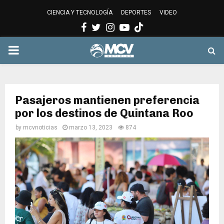
CIENCIA Y TECNOLOGÍA
DEPORTES
VIDEO
Facebook
Twitter
Instagram
Youtube
PRIMARY
MENU
Pasajeros mantienen preferencia
por los destinos de Quintana Roo
by
mcvnoticias
marzo 13, 2023
874