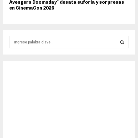
Avengers Doomsday¨desata euforia y sorpresas
en CinemaCon 2026
S
e
a
S
r
c
E
h
f
A
o
r
R
:
C
H