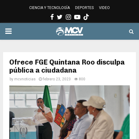
CIENCIA Y TECNOLOGÍA
DEPORTES
VIDEO
Facebook
Twitter
Instagram
Youtube
PRIMARY
MENU
Ofrece FGE Quintana Roo disculpa
pública a ciudadana
by
mcvnoticias
febrero 23, 2023
800