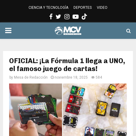
CIENCIA Y TECNOLOGÍA
DEPORTES
VIDEO
Facebook
Twitter
Instagram
Youtube
PRIMARY
MENU
OFICIAL: ¡La Fórmula 1 llega a UNO,
el famoso juego de cartas!
by
Mesa de Redacción
noviembre 18, 2025
584