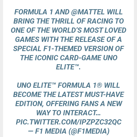
FORMULA 1 AND
@MATTEL
WILL
BRING THE THRILL OF RACING TO
ONE OF THE WORLD’S MOST LOVED
GAMES WITH THE RELEASE OF A
SPECIAL F1-THEMED VERSION OF
THE ICONIC CARD-GAME UNO
ELITE™.
UNO ELITE™ FORMULA 1® WILL
BECOME THE LATEST MUST-HAVE
EDITION, OFFERING FANS A NEW
WAY TO INTERACT…
PIC.TWITTER.COM/IPZPZC32QC
— F1 MEDIA (@F1MEDIA)