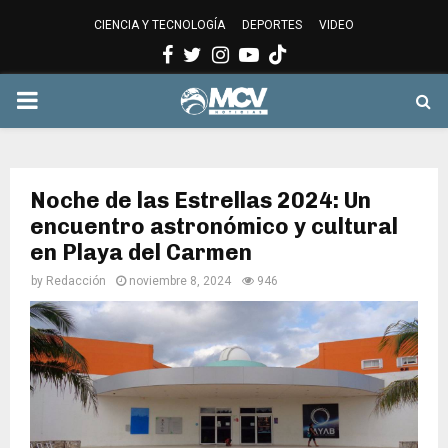
CIENCIA Y TECNOLOGÍA
DEPORTES
VIDEO
Facebook
Twitter
Instagram
Youtube
PRIMARY
MENU
Noche de las Estrellas 2024: Un
encuentro astronómico y cultural
en Playa del Carmen
by
Redacción
noviembre 8, 2024
946