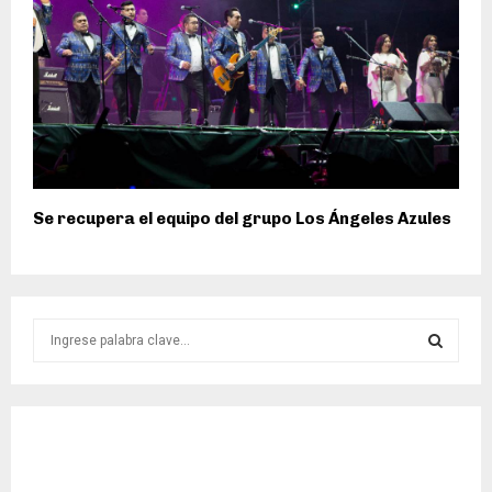
Se recupera el equipo del grupo Los Ángeles Azules
S
e
a
S
r
c
E
h
f
A
o