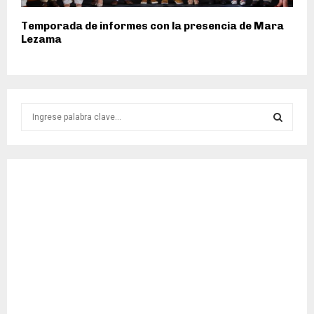
Temporada de informes con la presencia de Mara
Lezama
S
e
a
S
r
c
E
h
f
A
o
r
R
:
C
H