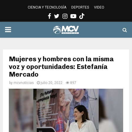
CIENCIA Y TECNOLOGÍA
DEPORTES
VIDEO
Facebook
Twitter
Instagram
Youtube
PRIMARY
MENU
Mujeres y hombres con la misma
voz y oportunidades: Estefanía
Mercado
by
mcvnoticias
julio 20, 2022
897