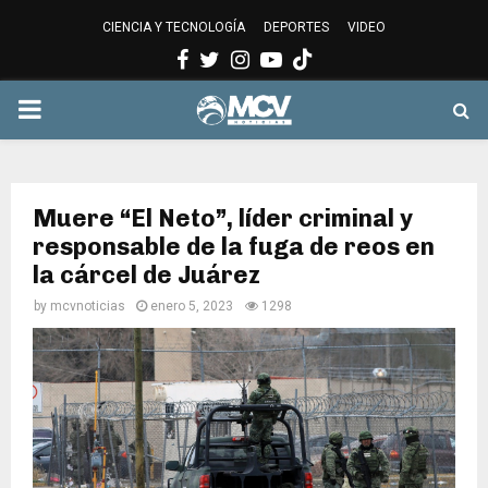
CIENCIA Y TECNOLOGÍA
DEPORTES
VIDEO
Facebook
Twitter
Instagram
Youtube
PRIMARY
MENU
Muere “El Neto”, líder criminal y
responsable de la fuga de reos en
la cárcel de Juárez
by
mcvnoticias
enero 5, 2023
1298