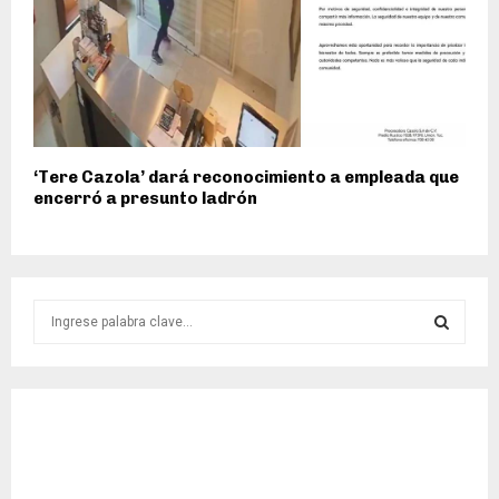
‘Tere Cazola’ dará reconocimiento a empleada que
encerró a presunto ladrón
S
e
a
S
r
c
E
h
f
A
o
r