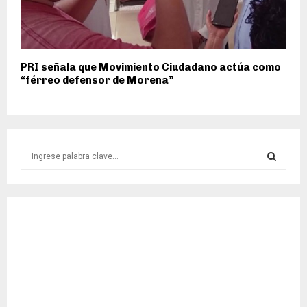
PRI señala que Movimiento Ciudadano actúa como
“férreo defensor de Morena”
S
e
a
S
r
c
E
h
f
A
o
r
R
:
C