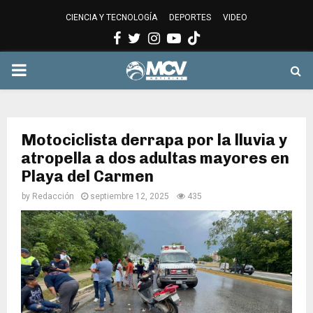
CIENCIA Y TECNOLOGÍA
DEPORTES
VIDEO
Facebook
Twitter
Instagram
Youtube
PRIMARY
MENU
Motociclista derrapa por la lluvia y
atropella a dos adultas mayores en
Playa del Carmen
by
Redacción
septiembre 12, 2025
435