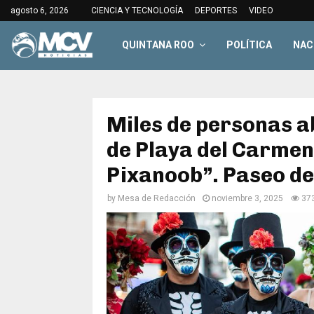
agosto 6, 2026
CIENCIA Y TECNOLOGÍA
DEPORTES
VIDEO
QUINTANA ROO
POLÍTICA
NAC
Miles de personas a
de Playa del Carmen 
Pixanoob”. Paseo de
by
Mesa de Redacción
noviembre 3, 2025
37