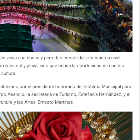
s vivas que nunca y permiten consolidar al destino a nivel
frecen sol y playa, sino que brinda la oportunidad de que los
 cultura.
ncabezado por el presidente honorario del Sistema Municipal para
uardo Asencio; la secretaria de Turismo, Estefanía Hernández, y el
Cultura y las Artes, Ernesto Martínez.