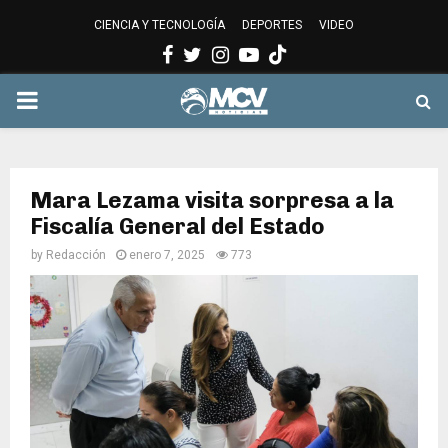
CIENCIA Y TECNOLOGÍA
DEPORTES
VIDEO
Facebook
Twitter
Instagram
Youtube
PRIMARY
MENU
Mara Lezama visita sorpresa a la
Fiscalía General del Estado
by
Redacción
enero 7, 2025
773